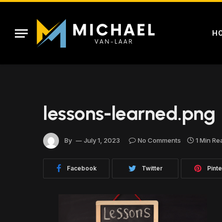
H
lessons-learned.png
By
July 1, 2023
No Comments
1 Min Re
Facebook
Twitter
Pinte